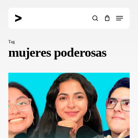
Skip
to
Menu
main
search
content
Tag
mujeres poderosas