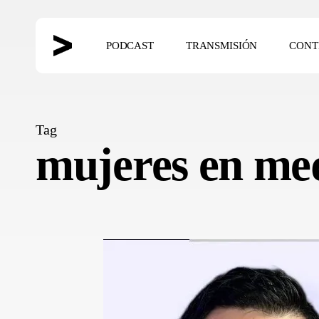
Skip
to
PODCAST
TRANSMISIÓN
CONT
main
content
Hit enter to search or ESC to close
Tag
mujeres en me