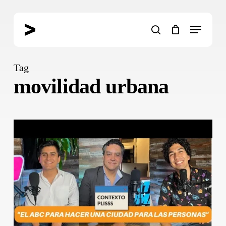
Skip
to
Menu
main
search
content
Tag
movilidad urbana