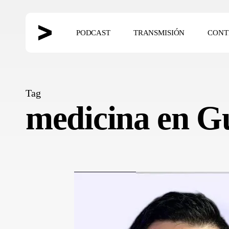
Skip
to
PODCAST
TRANSMISIÓN
CONT
main
content
Hit enter to search or ESC to close
Tag
medicina en G