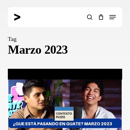
Skip
to
Menu
main
search
content
Tag
Marzo 2023