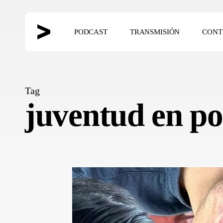
Skip
to
PODCAST
TRANSMISIÓN
CONT
main
content
Hit enter to search or ESC to close
Tag
juventud en pol