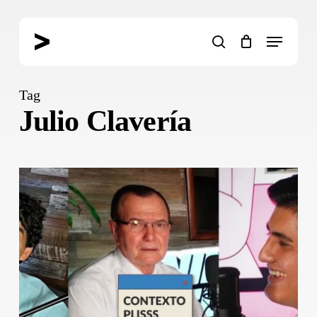
Skip
to
Menu
main
search
content
Tag
Julio Clavería