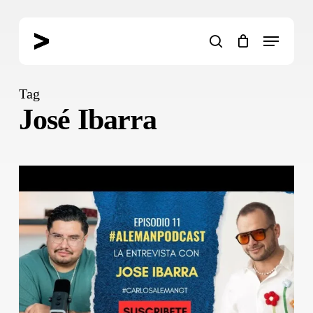
Skip
to
Menu
main
search
content
Tag
José Ibarra