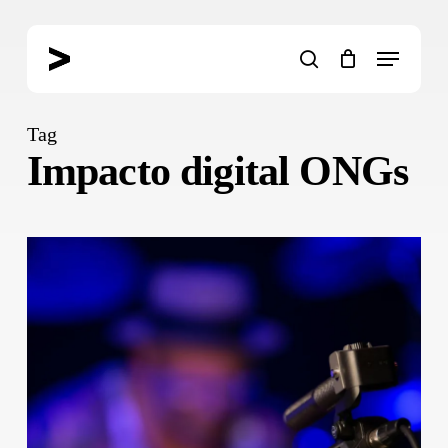
Skip
to
Menu
main
search
content
Tag
Impacto digital ONGs