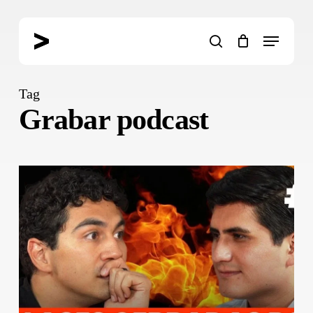
Skip
to
Menu
main
search
content
Tag
Grabar podcast