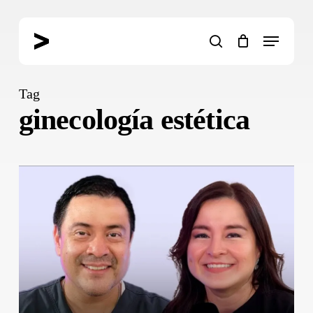
Skip
to
Menu
main
search
content
Tag
ginecología estética