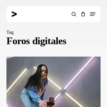
Skip
to
Menu
main
search
content
Tag
Foros digitales