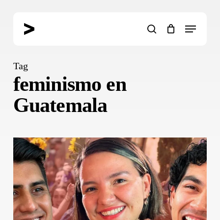
Skip
to
Menu
main
search
content
Tag
feminismo en
Guatemala