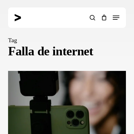
Skip
to
Menu
main
search
content
Tag
Falla de internet