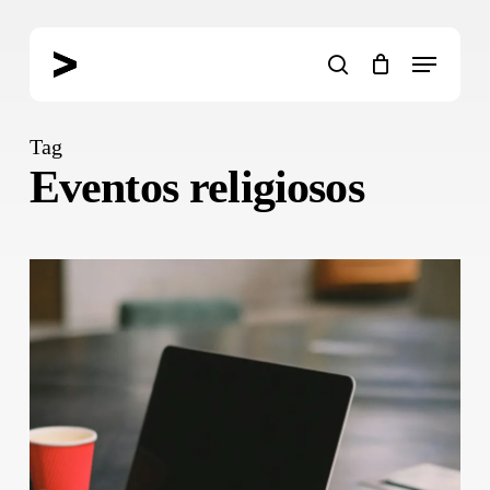
Skip
to
Menu
main
search
content
Tag
Eventos religiosos