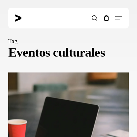
Skip
to
Menu
main
search
content
Tag
Eventos culturales