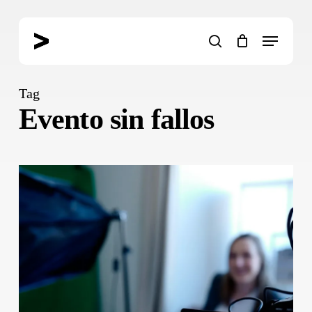
Skip
to
Menu
main
search
content
Tag
Evento sin fallos