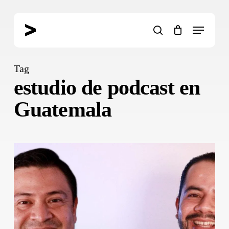
Skip
to
Menu
main
search
content
Tag
estudio de podcast en
Guatemala