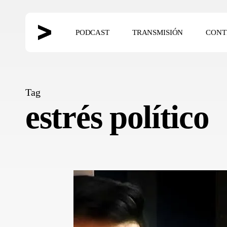
Skip
to
PODCAST
TRANSMISIÓN
CONT
main
content
Hit enter to search or ESC to close
Tag
estrés político