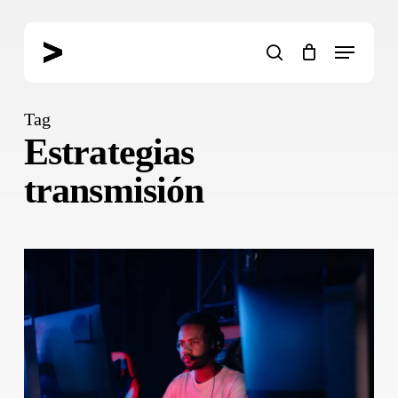
Skip
to
Menu
main
search
content
Tag
Estrategias
transmisión