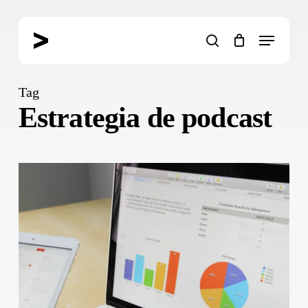
Skip
to
Menu
main
search
content
Tag
Estrategia de podcast