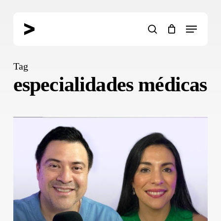
Skip
to
Menu
main
search
content
Tag
especialidades médicas