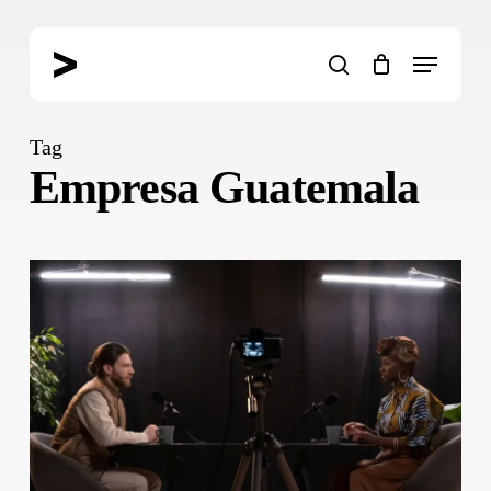
Skip
to
Menu
main
search
content
Tag
Empresa Guatemala