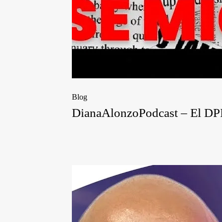
Blog
DianaAlonzoPodcast – El DPI y