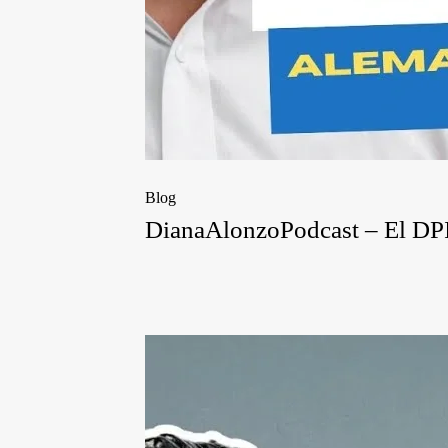
Blog
DianaAlonzoPodcast – El DPI y