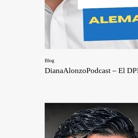
Blog
DianaAlonzoPodcast – El DPI y