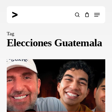
Skip
to
Menu
main
search
content
Tag
Elecciones Guatemala