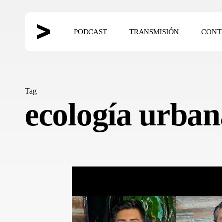
Skip
to
PODCAST
TRANSMISIÓN
CONT
main
content
Hit enter to search or ESC to close
Tag
ecología urban