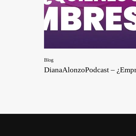
Blog
DianaAlonzoPodcast – ¿Empren