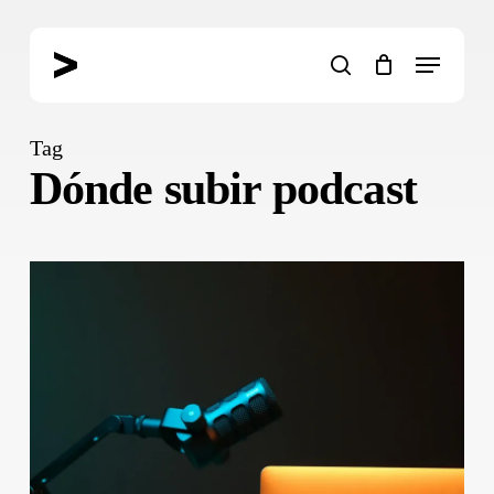
Skip
to
Menu
main
search
content
Tag
Dónde subir podcast