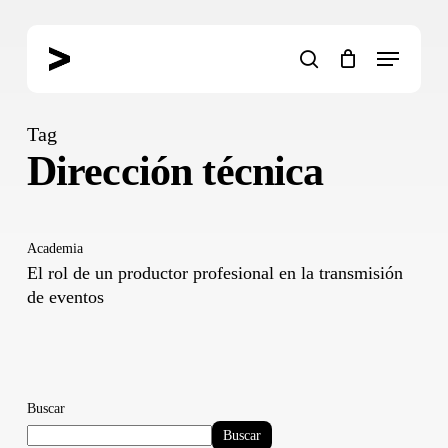
Skip
to
Menu
main
search
content
Tag
Dirección técnica
Academia
El rol de un productor profesional en la transmisión
de eventos
Buscar
Buscar