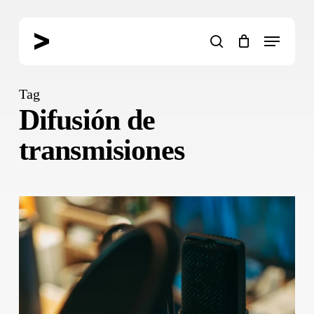
Skip
to
Menu
main
search
content
Tag
Difusión de
transmisiones