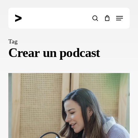
Skip
to
Menu
main
search
content
Tag
Crear un podcast