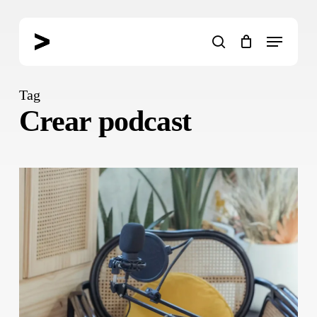
Skip
to
Menu
main
search
content
Tag
Crear podcast