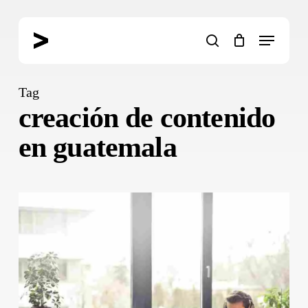
Skip
to
Menu
main
search
content
Tag
creación de contenido
en guatemala