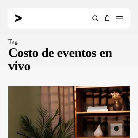
Skip
to
Menu
main
search
content
Tag
Costo de eventos en
vivo