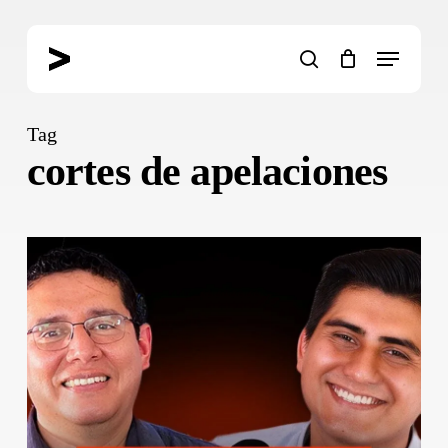
Skip
to
Menu
main
search
content
Tag
cortes de apelaciones