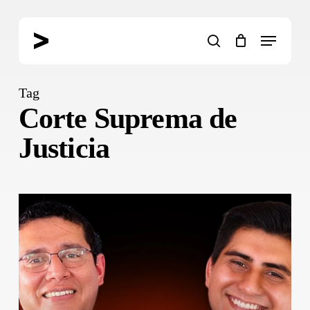
Skip
to
Menu
main
search
content
Tag
Corte Suprema de
Justicia