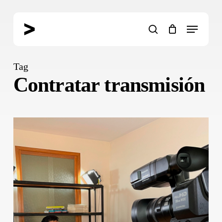
Skip
to
Menu
main
search
content
Tag
Contratar transmisión