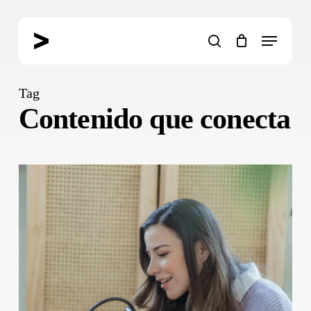
Skip
to
Menu
main
search
content
Tag
Contenido que conecta