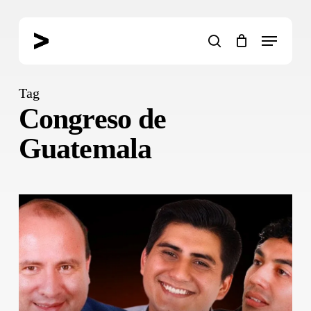
Skip
to
Menu
main
search
content
Tag
Congreso de
Guatemala