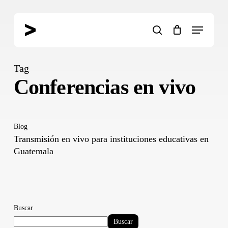
Skip
to
Menu
main
search
content
Tag
Conferencias en vivo
Blog
Transmisión en vivo para instituciones educativas en
Guatemala
Buscar
Buscar