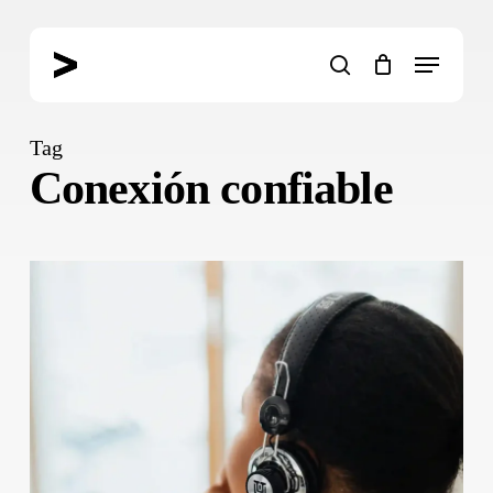
Skip
to
Menu
main
search
content
Tag
Conexión confiable