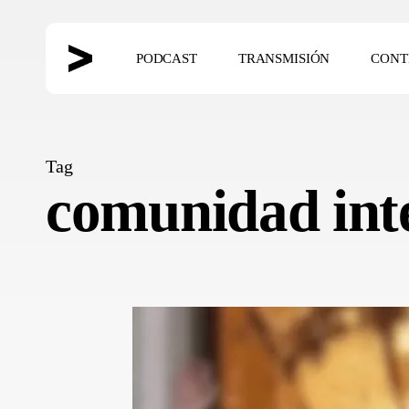
Skip
to
PODCAST
TRANSMISIÓN
CONT
main
content
Hit enter to search or ESC to close
Tag
comunidad int