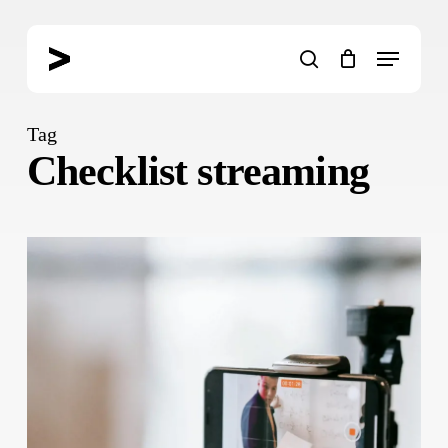
Skip
to
Menu
main
search
content
Tag
Checklist streaming