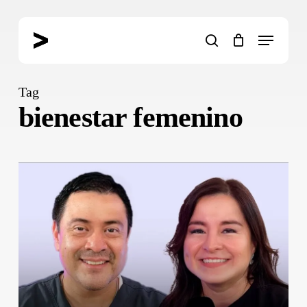
Skip
to
Menu
main
search
content
Tag
bienestar femenino