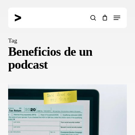
Skip
to
Menu
main
search
content
Tag
Beneficios de un
podcast