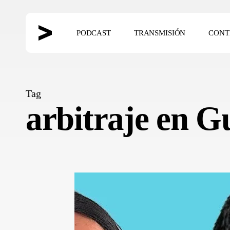
Skip
to
PODCAST
TRANSMISIÓN
CONT
main
content
Hit enter to search or ESC to close
Tag
arbitraje en 