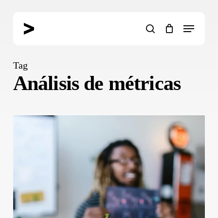
Skip
to
Menu
main
search
content
Tag
Análisis de métricas