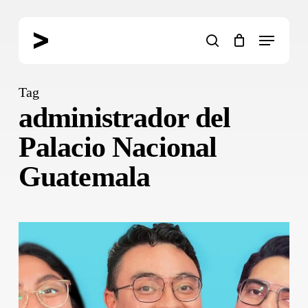
Skip
to
Menu
main
search
content
Tag
administrador del
Palacio Nacional
Guatemala