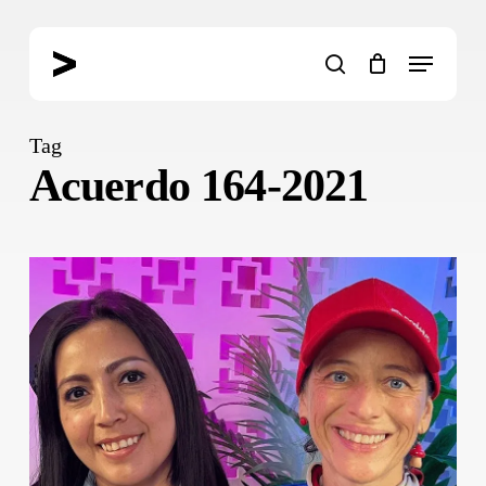
Skip
to
Menu
main
search
content
Tag
Acuerdo 164-2021