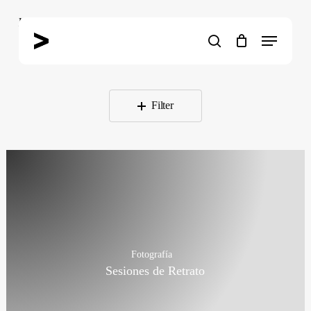
Skip
Home
»
portafolio
to
Menu
main
search
content
Filter
Fotografía
Sesiones de Retrato